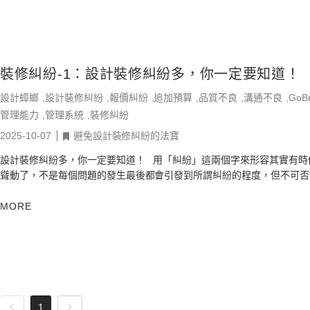
裝修糾紛-1：設計裝修糾紛多，你一定要知道！
設計蟑螂
設計裝修糾紛
報價糾紛
追加預算
品質不良
溝通不良
GoBr
管理能力
管理系統
裝修糾紛
2025-10-07
避免設計裝修糾紛的法寶
設計裝修糾紛多，你一定要知道！ 用「糾紛」這兩個字來形容其實有時候是略為
聳動了，不是每個問題的發生最後都會引發到所謂糾紛的程度，但不可否
確在室內設計裝修領域裡，不管你是...
MORE
1