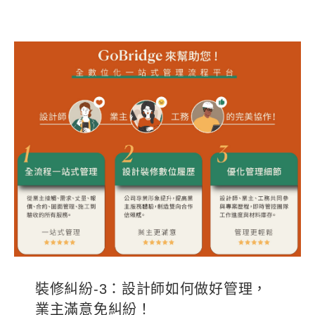
裝修糾紛-3：設計師如何做好管理，
業主滿意免糾紛！