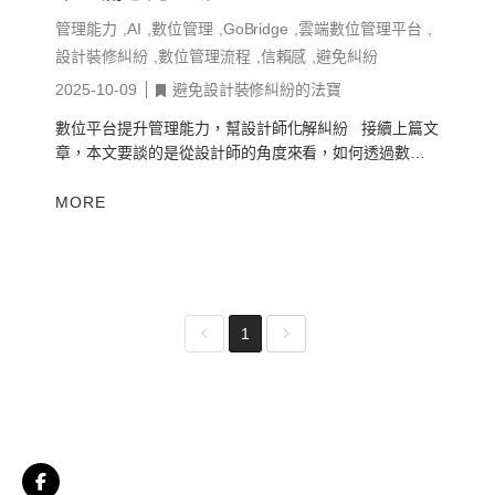
管理能力
AI
數位管理
GoBridge
雲端數位管理平台
設計裝修糾紛
數位管理流程
信賴感
避免糾紛
2025-10-09
避免設計裝修糾紛的法寶
數位平台提升管理能力，幫設計師化解糾紛 接續上篇文
章，本文要談的是從設計師的角度來看，如何透過數位
管理能力的提升來避免或化解潛在的糾紛，重複上一篇
的一段重點，設計公司最重要最...
MORE
1