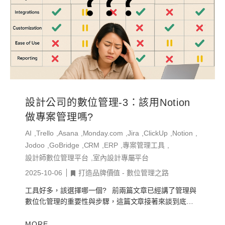
設計公司的數位管理-3：該用Notion
做專案管理嗎?
AI
Trello
Asana
Monday.com
Jira
ClickUp
Notion
Jodoo
GoBridge
CRM
ERP
專案管理工具
設計師數位管理平台
室內設計專屬平台
2025-10-06
打造品牌價值 - 數位管理之路
工具好多，該選擇哪一個? 前兩篇文章已經講了管理與
數位化管理的重要性與步驟，這篇文章接著來談到底設
計師要選擇甚麼樣的數位工具與平台來幫公司解決問
題，幫公司成長。我這裡不是要談...
MORE